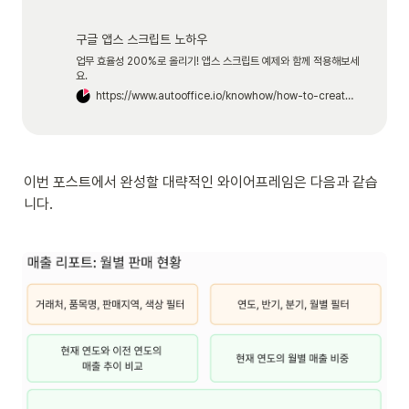
frequently. BI Engine can accelerate SQL queries from
any source, including those written by data
visualization tools, and can manage cached tables for
구글 앱스 스크립트 노하우
on-going optimization. This lets you improve query
performance without manual tuning or data tiering. You
업무 효율성 200%로 올리기! 앱스 스크립트 예제와 함께 적용해보세
can use clustering and partitioning to further optimize
요.
the performance of large tables with BI Engine.
https://www.autooffice.io/knowhow/how-to-create-lookerstudio-with-bigquery
이번 포스트에서 완성할 대략적인 와이어프레임은 다음과 같습
니다. 