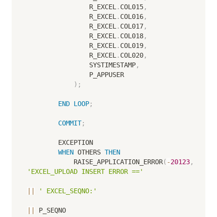
                R_EXCEL
.
COL015
,
                R_EXCEL
.
COL016
,
                R_EXCEL
.
COL017
,
                R_EXCEL
.
COL018
,
                R_EXCEL
.
COL019
,
                R_EXCEL
.
COL020
,
                SYSTIMESTAMP
,
                P_APPUSER

)
;
END
LOOP
;
COMMIT
;
        EXCEPTION

WHEN
 OTHERS 
THEN
            RAISE_APPLICATION_ERROR
(
-
20123
,
'EXCEL_UPLOAD INSERT ERROR =='
||
' EXCEL_SEQNO:'
||
 P_SEQNO
