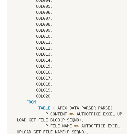
        COL004
,
        COL005
,
        COL006
,
        COL007
,
        COL008
,
        COL009
,
        COL010
,
        COL011
,
        COL012
,
        COL013
,
        COL014
,
        COL015
,
        COL016
,
        COL017
,
        COL018
,
        COL019
,
        COL020

FROM
TABLE
(
 APEX_DATA_PARSER
.
PARSE
(
            P_CONTENT 
=
>
 AUTOOFFICE_EXCEL_UP
LOAD
.
GET_FILE_BLOB
(
P_SEQNO
)
,
            P_FILE_NAME 
=
>
 AUTOOFFICE_EXCEL_
UPLOAD
.
GET_FILE_NAME
(
P_SEQNO
)
,