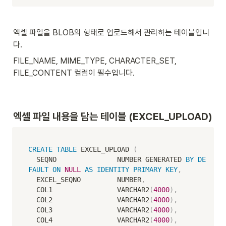
엑셀 파일을 BLOB의 형태로 업로드해서 관리하는 테이블입니
다. 
FILE_NAME, MIME_TYPE, CHARACTER_SET, 
FILE_CONTENT 컬럼이 필수입니다. 
엑셀 파일 내용을 담는 테이블 (EXCEL_UPLOAD)
CREATE
TABLE
 EXCEL_UPLOAD 
(
  SEQNO               NUMBER GENERATED 
BY
DE
FAULT
ON
NULL
AS
IDENTITY
PRIMARY
KEY
,
  EXCEL_SEQNO         NUMBER
,
  COL1                VARCHAR2
(
4000
)
,
  COL2                VARCHAR2
(
4000
)
,
  COL3                VARCHAR2
(
4000
)
,
  COL4                VARCHAR2
(
4000
)
,