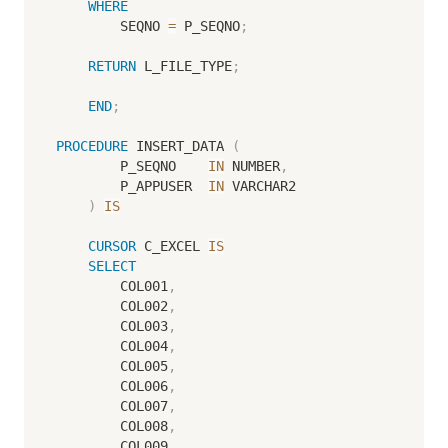
WHERE
        SEQNO 
=
 P_SEQNO
;
RETURN
 L_FILE_TYPE
;
END
;
PROCEDURE
 INSERT_DATA 
(
        P_SEQNO    
IN
 NUMBER
,
        P_APPUSER  
IN
 VARCHAR2

)
IS
CURSOR
 C_EXCEL 
IS
SELECT
        COL001
,
        COL002
,
        COL003
,
        COL004
,
        COL005
,
        COL006
,
        COL007
,
        COL008
,
        COL009
,