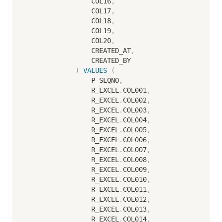
                COL16
,
                COL17
,
                COL18
,
                COL19
,
                COL20
,
                CREATED_AT
,
                CREATED_BY

)
VALUES
(
                P_SEQNO
,
                R_EXCEL
.
COL001
,
                R_EXCEL
.
COL002
,
                R_EXCEL
.
COL003
,
                R_EXCEL
.
COL004
,
                R_EXCEL
.
COL005
,
                R_EXCEL
.
COL006
,
                R_EXCEL
.
COL007
,
                R_EXCEL
.
COL008
,
                R_EXCEL
.
COL009
,
                R_EXCEL
.
COL010
,
                R_EXCEL
.
COL011
,
                R_EXCEL
.
COL012
,
                R_EXCEL
.
COL013
,
                R_EXCEL
.
COL014
,