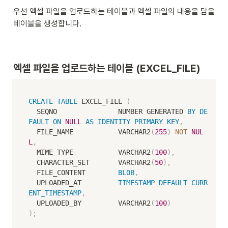
우선 엑셀 파일을 업로드하는 테이블과 엑셀 파일의 내용을 담을 
테이블을 생성합니다. 
엑셀 파일을 업로드하는 테이블 (EXCEL_FILE)
CREATE
TABLE
 EXCEL_FILE 
(
  SEQNO               NUMBER GENERATED 
BY
DE
FAULT
ON
NULL
AS
IDENTITY
PRIMARY
KEY
,
  FILE_NAME           VARCHAR2
(
255
)
NOT
NUL
L
,
  MIME_TYPE           VARCHAR2
(
100
)
,
  CHARACTER_SET       VARCHAR2
(
50
)
,
  FILE_CONTENT        
BLOB
,
  UPLOADED_AT         
TIMESTAMP
DEFAULT
CURR
ENT_TIMESTAMP
,
  UPLOADED_BY         VARCHAR2
(
100
)
)
;