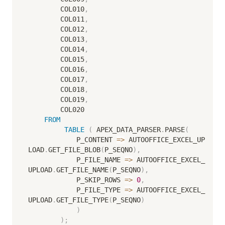
        COL010
,
        COL011
,
        COL012
,
        COL013
,
        COL014
,
        COL015
,
        COL016
,
        COL017
,
        COL018
,
        COL019
,
        COL020

FROM
TABLE
(
 APEX_DATA_PARSER
.
PARSE
(
            P_CONTENT 
=
>
 AUTOOFFICE_EXCEL_UP
LOAD
.
GET_FILE_BLOB
(
P_SEQNO
)
,
            P_FILE_NAME 
=
>
 AUTOOFFICE_EXCEL_
UPLOAD
.
GET_FILE_NAME
(
P_SEQNO
)
,
            P_SKIP_ROWS 
=
>
0
,
            P_FILE_TYPE 
=
>
 AUTOOFFICE_EXCEL_
UPLOAD
.
GET_FILE_TYPE
(
P_SEQNO
)
)
)
;