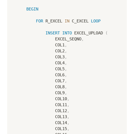
BEGIN
FOR
 R_EXCEL 
IN
 C_EXCEL 
LOOP
INSERT
INTO
 EXCEL_UPLOAD 
(
                EXCEL_SEQNO
,
                COL1
,
                COL2
,
                COL3
,
                COL4
,
                COL5
,
                COL6
,
                COL7
,
                COL8
,
                COL9
,
                COL10
,
                COL11
,
                COL12
,
                COL13
,
                COL14
,
                COL15
,