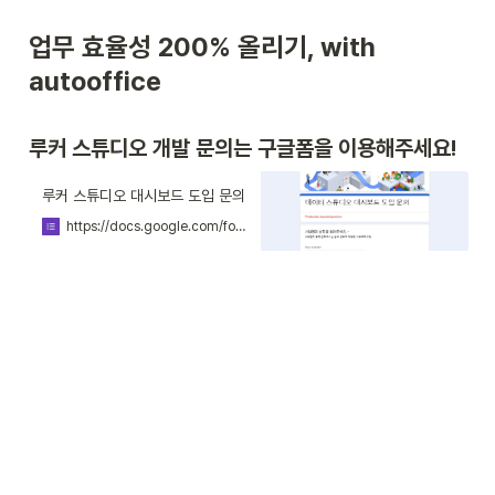
업무 효율성 200% 올리기, with 
autooffice
루커 스튜디오 개발 문의는 구글폼을 이용해주세요!
루커 스튜디오 대시보드 도입 문의
https://docs.google.com/forms/d/e/1FAIpQLSfh9CSxm4aKG4Rhh6Xdh7Y6p5e_8ZhwWS_ryvxGOeQVIpmaRw/viewform